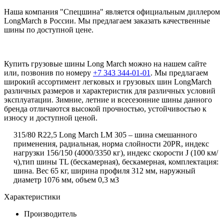
Наша компания "Спецшина" является официальным диллером
LongMarch в России. Мы предлагаем заказать качественные
шины по доступной цене.
Купить грузовые шины Long March можно на нашем сайте
или, позвонив по номеру
+7 343 344-01-01
. Мы предлагаем
широкий ассортимент легковых и грузовых шин LongMarch
различных размеров и характеристик для различных условий
эксплуатации. Зимние, летние и всесезонние шины данного
бренда отличаются высокой прочностью, устойчивостью к
износу и доступной ценой.
315/80 R22,5 Long March LM 305 – шина смешанного
применения, радиальная, норма слойности 20PR, индекс
нагрузки 156/150 (4000/3350 кг), индекс скорости
J
(100 км/
ч),тип шины TL (бескамерная), бескамерная, комплектация:
шина. Вес 65 кг, ширина профиля 312 мм, наружный
диаметр 1076 мм, объем 0,3 м3
Характеристики
Производитель