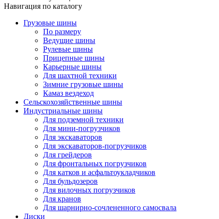
Навигация по каталогу
Грузовые шины
По размеру
Ведущие шины
Рулевые шины
Прицепные шины
Карьерные шины
Для шахтной техники
Зимние грузовые шины
Камаз вездеход
Сельскохозяйственные шины
Индустриальные шины
Для подземной техники
Для мини-погрузчиков
Для экскаваторов
Для экскаваторов-погрузчиков
Для грейдеров
Для фронтальных погрузчиков
Для катков и асфальтоукладчиков
Для бульдозеров
Для вилочных погрузчиков
Для кранов
Для шарнирно-сочлененного самосвала
Диски