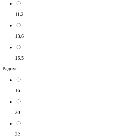
11,2
13,6
15,5
Радиус
16
20
32