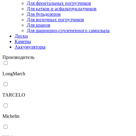
Для фронтальных погрузчиков
Для катков и асфальтоукладчиков
Для бульдозеров
Для вилочных погрузчиков
Для кранов
Для шарнирно-сочлененного самосвала
Диски
Камеры
Аккумуляторы
Производитель
LongMarch
TARCELO
Michelin