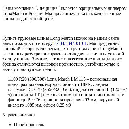
Наша компания "Спецшина" является официальным диллером
LongMarch в России. Мы предлагаем заказать качественные
шины по доступной цене.
Купить грузовые шины Long March можно на нашем сайте
или, позвонив по номеру
+7 343 344-01-01
. Мы предлагаем
широкий ассортимент легковых и грузовых шин LongMarch
различных размеров и характеристик для различных условий
эксплуатации. Зимние, летние и всесезонние шины данного
бренда отличаются высокой прочностью, устойчивостью к
износу и доступной ценой.
11,00
R
20 (300/508) Long March LM 115 – региональная
шина, радиальная, норма слойности 18PR, , индекс
нагрузки 152/149 (3550/3250 кг), индекс скорости
L
(120 км/
ч),тип шины ТТ (камерная), комплектация: шина, камера и
флиппер. Вес 76 кг, ширина профиля 293 мм, наружный
диаметр 1085 мм, объем 0,25 м3
Характеристики
Производитель