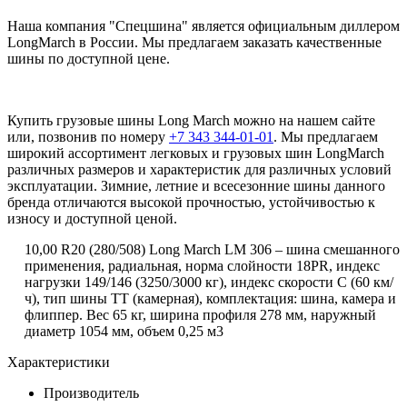
Наша компания "Спецшина" является официальным диллером
LongMarch в России. Мы предлагаем заказать качественные
шины по доступной цене.
Купить грузовые шины Long March можно на нашем сайте
или, позвонив по номеру
+7 343 344-01-01
. Мы предлагаем
широкий ассортимент легковых и грузовых шин LongMarch
различных размеров и характеристик для различных условий
эксплуатации. Зимние, летние и всесезонние шины данного
бренда отличаются высокой прочностью, устойчивостью к
износу и доступной ценой.
10,00
R
20 (280/508) Long March LM 306 – шина смешанного
применения, радиальная, норма слойности 18PR, индекс
нагрузки 149/146 (3250/3000 кг), индекс скорости С (60 км/
ч), тип шины ТТ (камерная), комплектация: шина, камера и
флиппер. Вес 65 кг, ширина профиля 278 мм, наружный
диаметр 1054 мм, объем 0,25 м3
Характеристики
Производитель