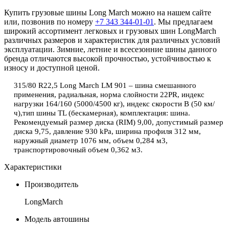
Купить грузовые шины Long March можно на нашем сайте
или, позвонив по номеру
+7 343 344-01-01
. Мы предлагаем
широкий ассортимент легковых и грузовых шин LongMarch
различных размеров и характеристик для различных условий
эксплуатации. Зимние, летние и всесезонние шины данного
бренда отличаются высокой прочностью, устойчивостью к
износу и доступной ценой.
315/80 R22,5
Long March
LM 901 – шина смешанного
применения, радиальная, норма слойности 22PR, индекс
нагрузки 164/160 (5000/4500 кг), индекс скорости
B
(50 км/
ч),тип шины TL (бескамерная), комплектация: шина.
Рекомендуемый размер диска (
RIM
) 9,00, допустимый размер
диска 9,75, давление 930
kPa
, ширина профиля 312 мм,
наружный диаметр 1076 мм, объем 0,284 м3,
транспортировочный объем 0,362 м3.
Характеристики
Производитель
LongMarch
Модель автошины