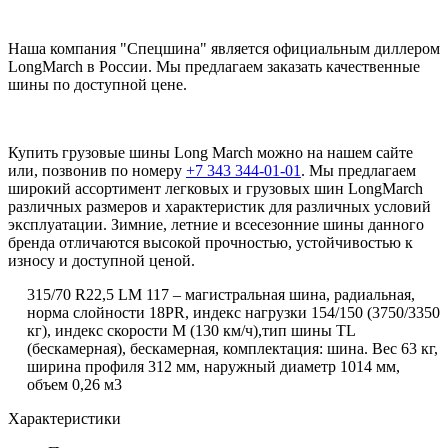
Наша компания "Спецшина" является официальным диллером
LongMarch в России. Мы предлагаем заказать качественные
шины по доступной цене.
Купить грузовые шины Long March можно на нашем сайте
или, позвонив по номеру
+7 343 344-01-01
. Мы предлагаем
широкий ассортимент легковых и грузовых шин LongMarch
различных размеров и характеристик для различных условий
эксплуатации. Зимние, летние и всесезонние шины данного
бренда отличаются высокой прочностью, устойчивостью к
износу и доступной ценой.
315/70 R22,5 LM 117 – магистральная шина, радиальная,
норма слойности 18PR, индекс нагрузки 154/150 (3750/3350
кг), индекс скорости М (130 км/ч),тип шины TL
(бескамерная), бескамерная, комплектация: шина. Вес 63 кг,
ширина профиля 312 мм, наружный диаметр 1014 мм,
объем 0,26 м3
Характеристики