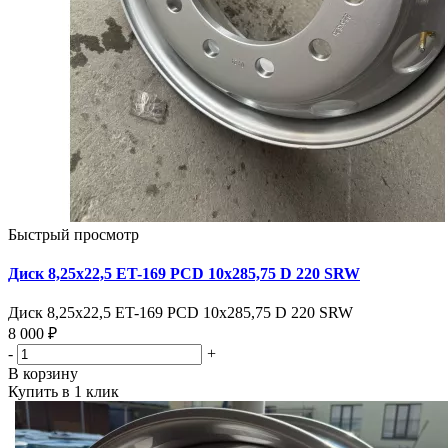
Быстрый просмотр
Диск 8,25х22,5 ET-169 PCD 10x285,75 D 220 SRW
Диск 8,25х22,5 ET-169 PCD 10x285,75 D 220 SRW
8 000 ₽
-
+
В корзину
Купить в 1 клик