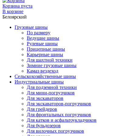
Корзина пуста
В корзине
Белоярский
Грузовые шины
По размеру
Ведущие шины
Рулевые шины
Прицепные шины
Карьерные шины
Для шахтной техники
Зимние грузовые шины
Камаз вездеход
Сельскохозяйственные шины
Индустриальные шины
Для подземной техники
Для мини-погрузчиков
Для экскаваторов
Для экскаваторов-погрузчиков
Для грейдеров
Для фронтальных погрузчиков
Для катков и асфальтоукладчиков
Для бульдозеров
Для вилочных погрузчиков