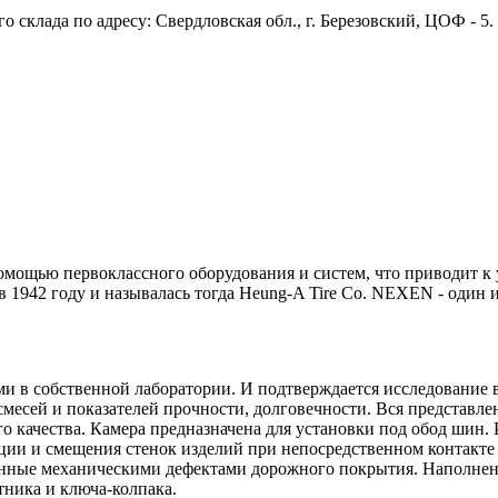
 склада по адресу: Свердловская обл., г. Березовский, ЦОФ - 5
ощью первоклассного оборудования и систем, что приводит к
в 1942 году и называлась тогда Heung-A Tire Со. NEXEN - один
и в собственной лаборатории. И подтверждается исследование в
смесей и показателей прочности, долговечности. Вся представл
 качества. Камера предназначена для установки под обод шин.
ции и смещения стенок изделий при непосредственном контакте
анные механическими дефектами дорожного покрытия. Наполнени
отника и ключа-колпака.