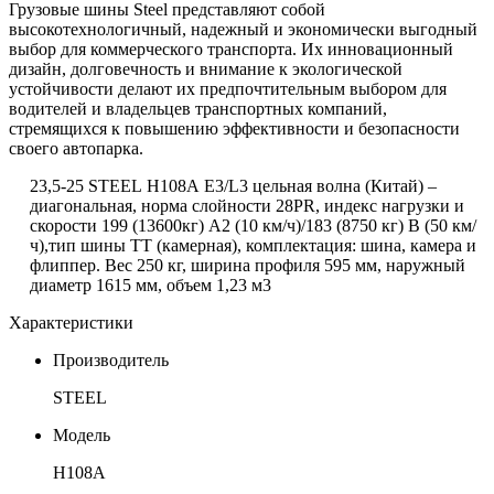
Грузовые шины Steel представляют собой
высокотехнологичный, надежный и экономически выгодный
выбор для коммерческого транспорта. Их инновационный
дизайн, долговечность и внимание к экологической
устойчивости делают их предпочтительным выбором для
водителей и владельцев транспортных компаний,
стремящихся к повышению эффективности и безопасности
своего автопарка.
23,5-25
STEEL
Н108А
E
3/
L
3 цельная волна (Китай) –
диагональная,
норма слойности 28PR, индекс нагрузки и
скорости 199 (13600кг) А2 (10 км/ч)/183 (8750 кг) В (50 км/
ч),тип шины ТТ (камерная),
комплектация: шина, камера и
флиппер.
Вес 250 кг, ширина профиля 595 мм, наружный
диаметр 1615 мм, объем 1,23 м3
Характеристики
Производитель
STEEL
Модель
Н108А