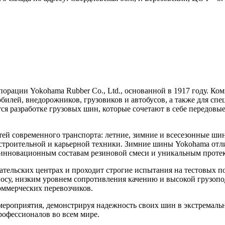
рации Yokohama Rubber Co., Ltd., основанной в 1917 году. Ко
илей, внедорожников, грузовиков и автобусов, а также для спе
ся разработке грузовых шин, которые сочетают в себе передовы
ей современного транспорта: летние, зимние и всесезонные ши
я строительной и карьерной техники. Зимние шины Yokohama о
я инновационным составам резиновой смеси и уникальным прот
тельских центрах и проходит строгие испытания на тестовых по
осу, низким уровнем сопротивления качению и высокой грузоп
оммерческих перевозчиков.
роприятия, демонстрируя надежность своих шин в экстремальн
рофессионалов во всем мире.