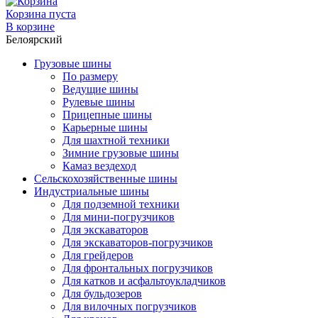
Корзина пуста
В корзине
Белоярский
Грузовые шины
По размеру
Ведущие шины
Рулевые шины
Прицепные шины
Карьерные шины
Для шахтной техники
Зимние грузовые шины
Камаз вездеход
Сельскохозяйственные шины
Индустриальные шины
Для подземной техники
Для мини-погрузчиков
Для экскаваторов
Для экскаваторов-погрузчиков
Для грейдеров
Для фронтальных погрузчиков
Для катков и асфальтоукладчиков
Для бульдозеров
Для вилочных погрузчиков