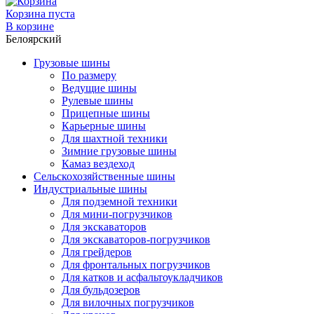
Корзина пуста
В корзине
Белоярский
Грузовые шины
По размеру
Ведущие шины
Рулевые шины
Прицепные шины
Карьерные шины
Для шахтной техники
Зимние грузовые шины
Камаз вездеход
Сельскохозяйственные шины
Индустриальные шины
Для подземной техники
Для мини-погрузчиков
Для экскаваторов
Для экскаваторов-погрузчиков
Для грейдеров
Для фронтальных погрузчиков
Для катков и асфальтоукладчиков
Для бульдозеров
Для вилочных погрузчиков