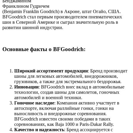
Бенджамином
Франклином Гудричем
(Benjamin Franklin Goodrich) в Акроне, штат Огайо, США.
BFGoodrich стал первым производителем пневматических
шин в Северной Америке и сыграл значительную роль в
развитии шинной индустрии.
Основные факты о BFGoodrich:
Широкий ассортимент продукции
: Бренд производит
шины для легковых автомобилей, внедорожников,
грузовиков, а также для экстремального бездорожья.
Инновации
: BFGoodrich внес вклад в автомобильные
технологии, создав шины для самолетов, гоночных
автомобилей и военной техники.
Гоночное наследие
: Компания активно участвует в
автоспорте, включая раллийные гонки, гонки на
выносливость и внедорожные соревнования.
BFGoodrich известен своими победами в таких
соревнованиях, как Baja 1000 и Paris-Dakar Rally.
Качество и надежность
: Бренд ассоциируется с