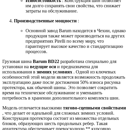
Износостойкость
: Конструкция шин позволяет
им долго сохранять свои свойства, что снижает
затраты на обслуживание.
Производственные мощности
:
Основной завод Barum находится в Чехии, однако
продукция также может производиться на других
предприятиях Pirelli по всему миру, что
гарантирует высокое качество и стандартизацию
процессов.
Грузовая шина
Barum BD22
разработана специально для
установки на
ведущие оси
и предназначена для
использования в
зимних условиях
. Одной из ключевых
особенностей этой модели является возможность продолжать
эксплуатацию даже после достижения 50% износа рисунка
протектора, как обычной шины. Это позволяет сократить
время на техническое обслуживание и уменьшить
потребность в хранении дополнительного комплекта шин.
Модель отличается высокими
тягово-сцепными свойствами
, что делает ее идеальной для сложных зимних условий.
Конструкция протектора состоит из множества отдельных
блоков, образующих шесть продольных ребер. Такая
архитектура обеспечивает превосходную ** курсовую