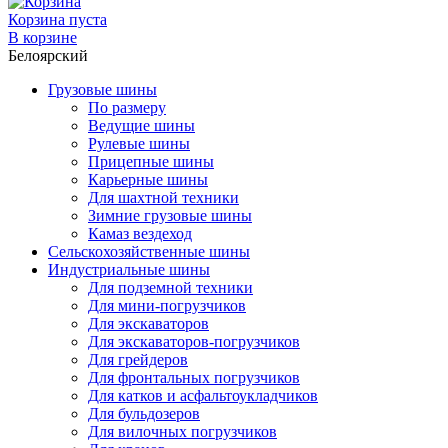
Корзина пуста
В корзине
Белоярский
Грузовые шины
По размеру
Ведущие шины
Рулевые шины
Прицепные шины
Карьерные шины
Для шахтной техники
Зимние грузовые шины
Камаз вездеход
Сельскохозяйственные шины
Индустриальные шины
Для подземной техники
Для мини-погрузчиков
Для экскаваторов
Для экскаваторов-погрузчиков
Для грейдеров
Для фронтальных погрузчиков
Для катков и асфальтоукладчиков
Для бульдозеров
Для вилочных погрузчиков