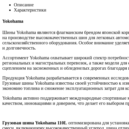
Описание
Характеристики
Yokohama
Шины Yokohama являются флагманским брендом японской корпо
на производстве высококачественных шин для легковых автомоб
сельскохозяйственного оборудования. Особое внимание уделяет
и долговечность.
Ассортимент Yokohama охватывает широкий спектр потребност
региональных и магистральных перевозок, а также модели дл
сцеплением на заснеженных и обледенелых дорогах благодар
Продукция Yokohama разрабатывается в современных исследова
Грузовые шины Yokohama известны своей устойчивостью к изн
экономию топлива и снижение эксплуатационных затрат для к
Yokohama активно поддерживает международные спортивные ме
качеством, инновациями и доверием, что делает его выбором п
Грузовая шина Yokohama 110L
оптимизирована для установки
смеси, включающему высококачественный углерод, шина отлич