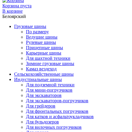
Корзина пуста
В корзине
Белоярский
Грузовые шины
По размеру
Ведущие шины
Рулевые шины
Прицепные шины
Карьерные шины
Для шахтной техники
Зимние грузовые шины
Камаз вездеход
Сельскохозяйственные шины
Индустриальные шины
Для подземной техники
Для мини-погрузчиков
Для экскаваторов
Для экскаваторов-погрузчиков
Для грейдеров
Для фронтальных погрузчиков
Для катков и асфальтоукладчиков
Для бульдозеров
Для вилочных погрузчиков