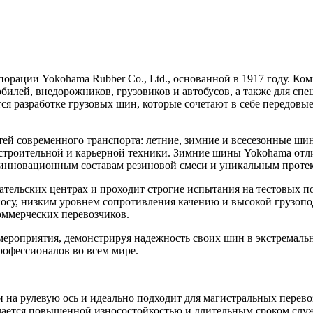
рации Yokohama Rubber Co., Ltd., основанной в 1917 году. Ко
илей, внедорожников, грузовиков и автобусов, а также для спе
ся разработке грузовых шин, которые сочетают в себе передовы
ей современного транспорта: летние, зимние и всесезонные ши
я строительной и карьерной техники. Зимние шины Yokohama о
я инновационным составам резиновой смеси и уникальным прот
тельских центрах и проходит строгие испытания на тестовых по
осу, низким уровнем сопротивления качению и высокой грузоп
оммерческих перевозчиков.
роприятия, демонстрируя надежность своих шин в экстремальн
рофессионалов во всем мире.
 на рулевую ось и идеально подходит для магистральных перево
ается повышенной износостойкостью и длительным сроком служ