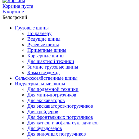
Корзина пуста
В корзине
Белоярский
Грузовые шины
По размеру
Ведущие шины
Рулевые шины
Прицепные шины
Карьерные шины
Для шахтной техники
Зимние грузовые шины
Камаз вездеход
Сельскохозяйственные шины
Индустриальные шины
Для подземной техники
Для мини-погрузчиков
Для экскаваторов
Для экскаваторов-погрузчиков
Для грейдеров
Для фронтальных погрузчиков
Для катков и асфальтоукладчиков
Для бульдозеров
Для вилочных погрузчиков