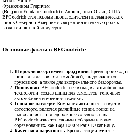
Бенджамином
Франклином Гудричем
(Benjamin Franklin Goodrich) в Акроне, штат Огайо, США.
BFGoodrich стал первым производителем пневматических
шин в Северной Америке и сыграл значительную роль в
развитии шинной индустрии.
Основные факты о BFGoodrich:
Широкий ассортимент продукции
: Бренд производит
шины для легковых автомобилей, внедорожников,
грузовиков, а также для экстремального бездорожья.
Инновации
: BFGoodrich внес вклад в автомобильные
технологии, создав шины для самолетов, гоночных
автомобилей и военной техники.
Гоночное наследие
: Компания активно участвует в
автоспорте, включая раллийные гонки, гонки на
выносливость и внедорожные соревнования.
BFGoodrich известен своими победами в таких
соревнованиях, как Baja 1000 и Paris-Dakar Rally.
Качество и надежность
: Бренд ассоциируется с