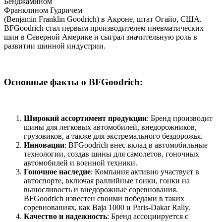
Бенджамином
Франклином Гудричем
(Benjamin Franklin Goodrich) в Акроне, штат Огайо, США.
BFGoodrich стал первым производителем пневматических
шин в Северной Америке и сыграл значительную роль в
развитии шинной индустрии.
Основные факты о BFGoodrich:
Широкий ассортимент продукции
: Бренд производит
шины для легковых автомобилей, внедорожников,
грузовиков, а также для экстремального бездорожья.
Инновации
: BFGoodrich внес вклад в автомобильные
технологии, создав шины для самолетов, гоночных
автомобилей и военной техники.
Гоночное наследие
: Компания активно участвует в
автоспорте, включая раллийные гонки, гонки на
выносливость и внедорожные соревнования.
BFGoodrich известен своими победами в таких
соревнованиях, как Baja 1000 и Paris-Dakar Rally.
Качество и надежность
: Бренд ассоциируется с