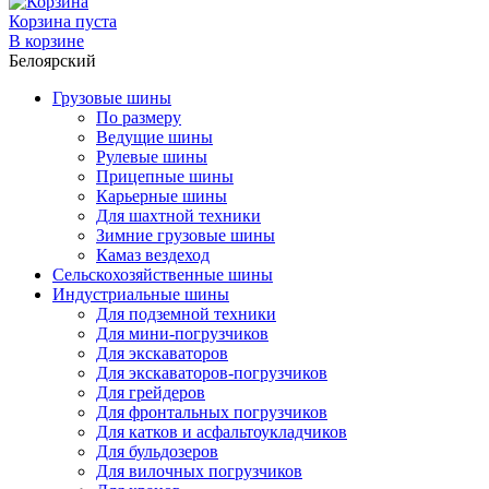
Корзина пуста
В корзине
Белоярский
Грузовые шины
По размеру
Ведущие шины
Рулевые шины
Прицепные шины
Карьерные шины
Для шахтной техники
Зимние грузовые шины
Камаз вездеход
Сельскохозяйственные шины
Индустриальные шины
Для подземной техники
Для мини-погрузчиков
Для экскаваторов
Для экскаваторов-погрузчиков
Для грейдеров
Для фронтальных погрузчиков
Для катков и асфальтоукладчиков
Для бульдозеров
Для вилочных погрузчиков