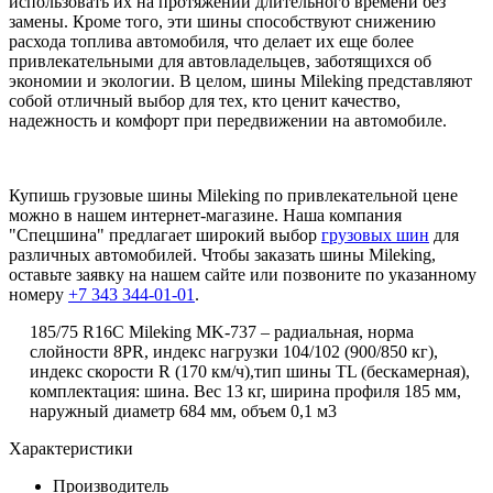
использовать их на протяжении длительного времени без
замены. Кроме того, эти шины способствуют снижению
расхода топлива автомобиля, что делает их еще более
привлекательными для автовладельцев, заботящихся об
экономии и экологии. В целом, шины Mileking представляют
собой отличный выбор для тех, кто ценит качество,
надежность и комфорт при передвижении на автомобиле.
Купишь грузовые шины Mileking по привлекательной цене
можно в нашем интернет-магазине. Наша компания
"Cпецшина" предлагает широкий выбор
грузовых шин
для
различных автомобилей. Чтобы заказать шины Mileking,
оставьте заявку на нашем сайте или позвоните по указанному
номеру
+7 343 344-01-01
.
185/75 R16C
Mileking
MK
-737 – радиальная, норма
слойности 8PR, индекс нагрузки 104/102 (900/850 кг),
индекс скорости
R
(170 км/ч),тип шины TL (бескамерная),
комплектация: шина. Вес 13 кг, ширина профиля 185 мм,
наружный диаметр 684 мм, объем 0,1 м3
Характеристики
Производитель