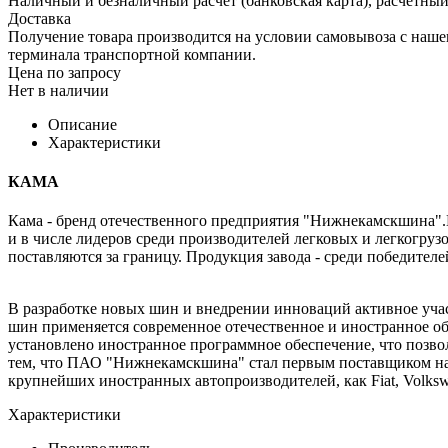
Наличный и безналичный расчет (банковская карта), расчетный
Доставка
Получение товара производится на условии самовывоза с нашего
терминала транспортной компании.
Цена по запросу
Нет в наличии
Описание
Характеристики
КАМА
Кама - бренд отечественного предприятия "Нижнекамскшина
и в числе лидеров среди производителей легковых и легкогр
поставляются за границу. Продукция завода - среди победител
В разработке новых шин и внедрении инноваций активное уч
шин применяется современное отечественное и иностранное обо
установлено иностранное программное обеспечение, что позво
тем, что ПАО "Нижнекамскшина" стал первым поставщиком на
крупнейших иностранных автопроизводителей, как Fiat, Volks
Характеристики