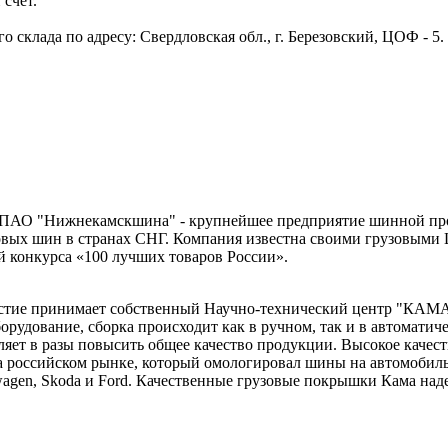
 счет.
 склада по адресу: Свердловская обл., г. Березовский, ЦОФ - 5
".ПАО "Нижнекамскшина" - крупнейшее предприятие шинной п
узовых шин в странах СНГ. Компания известна своими грузовым
ей конкурса «100 лучших товаров России».
астие принимает собственный Научно-технический центр "КАМА
рудование, сборка происходит как в ручном, так и в автоматиче
ляет в разы повысить общее качество продукции. Высокое качес
 российском рынке, который омологировал шины на автомобиль
wagen, Skoda и Ford. Качественные грузовые покрышки Кама над