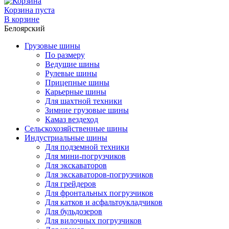
Корзина пуста
В корзине
Белоярский
Грузовые шины
По размеру
Ведущие шины
Рулевые шины
Прицепные шины
Карьерные шины
Для шахтной техники
Зимние грузовые шины
Камаз вездеход
Сельскохозяйственные шины
Индустриальные шины
Для подземной техники
Для мини-погрузчиков
Для экскаваторов
Для экскаваторов-погрузчиков
Для грейдеров
Для фронтальных погрузчиков
Для катков и асфальтоукладчиков
Для бульдозеров
Для вилочных погрузчиков