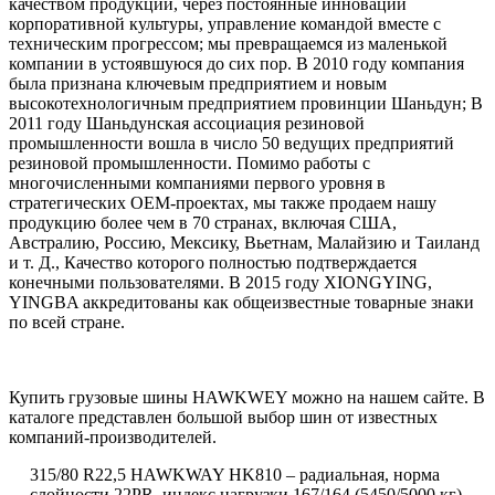
качеством продукции, через постоянные инновации
корпоративной культуры, управление командой вместе с
техническим прогрессом; мы превращаемся из маленькой
компании в устоявшуюся до сих пор. В 2010 году компания
была признана ключевым предприятием и новым
высокотехнологичным предприятием провинции Шаньдун; В
2011 году Шаньдунская ассоциация резиновой
промышленности вошла в число 50 ведущих предприятий
резиновой промышленности. Помимо работы с
многочисленными компаниями первого уровня в
стратегических OEM-проектах, мы также продаем нашу
продукцию более чем в 70 странах, включая США,
Австралию, Россию, Мексику, Вьетнам, Малайзию и Таиланд
и т. Д., Качество которого полностью подтверждается
конечными пользователями. В 2015 году XIONGYING,
YINGBA аккредитованы как общеизвестные товарные знаки
по всей стране.
Купить грузовые шины HAWKWEY можно на нашем сайте. В
каталоге представлен большой выбор шин от известных
компаний-производителей.
315/80 R22,5 HAWKWAY HK810 – радиальная, норма
слойности 22PR, индекс нагрузки 167/164 (5450/5000 кг),