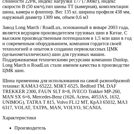
слойности 22PR, индекс нагрузки 177 (7300кг), индекс
скорости В (50 км/ч),тип шины ТТ (камерная), комплектация:
шина, камера и флиппер. Вес 135 кг, ширина профиля 438 мм,
наружный диаметр 1309 мм, объем 0,6 м3
Завод Long March / RoadLux, основанный в январе 2003 года,
является ведущим производителем грузовых шин в Китае. С
высоким производственным потенциалом в 1,5 млн шин в год
и современным оборудованием, компания гордится своей
технологией и опытом в создании первоклассных ЦМК
(цельнометаллических) шин для грузовых машин.
Поддерживаемая техническими ресурсами компании Dunlop,
Long March и RoadLux стали именем качества в производстве
ЦМК шин.
Шина применима для использования на самой разнообразной
технике: КАМАЗ 65222, МЗКТ-6525, Bedford TM, DAF
TREKKER 2300, FAUN SLT 8×8, IVECO Trakker MP-260,
MAN SX 6×6, Mercedes-Benz (1626, Actros, 4053AS, 1632,
UNIMOG), TATRA T 815, Volvo FL12 MT, КрАЗ 65032, МАЗ
6317, VOLAT, ТАТРА, MAN, VOLVO, SCANIA.
Характеристики
Производитель