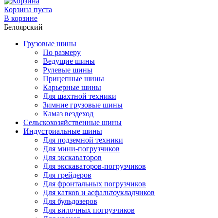
Корзина пуста
В корзине
Белоярский
Грузовые шины
По размеру
Ведущие шины
Рулевые шины
Прицепные шины
Карьерные шины
Для шахтной техники
Зимние грузовые шины
Камаз вездеход
Сельскохозяйственные шины
Индустриальные шины
Для подземной техники
Для мини-погрузчиков
Для экскаваторов
Для экскаваторов-погрузчиков
Для грейдеров
Для фронтальных погрузчиков
Для катков и асфальтоукладчиков
Для бульдозеров
Для вилочных погрузчиков